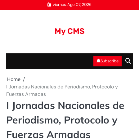
Skip
viernes, Ago 07, 2026
to
content
My CMS
Subscribe
Home
I Jornadas Nacionales de Periodismo, Protocolo y
Fuerzas Armadas
I Jornadas Nacionales de
Periodismo, Protocolo y
Fuerzas Armadas