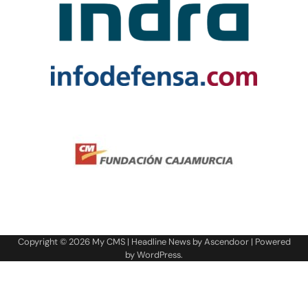
Copyright © 2026
My CMS
| Headline News by
Ascendoor
| Powered
by
WordPress
.