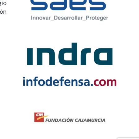
gio
ión