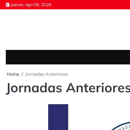
Skip
jueves, Ago 06, 2026
to
content
Home
Jornadas Anteriores
Jornadas Anteriore