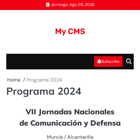
Skip
domingo, Ago 09, 2026
to
content
My CMS
Subscribe
Home
Programa 2024
Programa 2024
VII Jornadas Nacionales
de
Comunicación y Defensa
Murcia / Alcantarilla