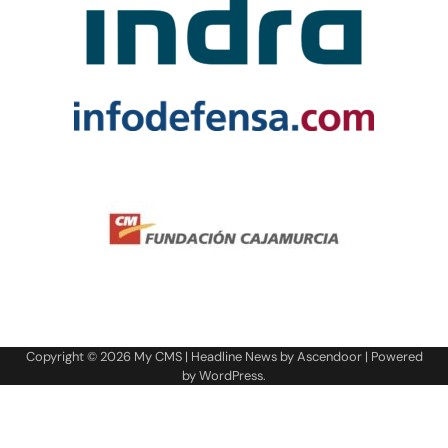
Copyright © 2026
My CMS
| Headline News by
Ascendoor
| Powered
by
WordPress
.