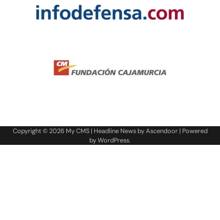
Copyright © 2026
My CMS
| Headline News by
Ascendoor
| Powered
by
WordPress
.