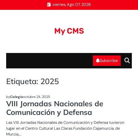
Skip
viernes, Ago 07, 2026
to
content
My CMS
Subscribe
Etiqueta:
2025
UNCATEGORIZED
by
Colegio
octubre 24, 2025
VIII Jornadas Nacionales de
Comunicación y Defensa
Las VIII Jornadas Nacionales de Comunicación y Defensa tuvieron
lugar en el Centro Cultural Las Claras Fundación Cajamurcia, de
Murcia,…