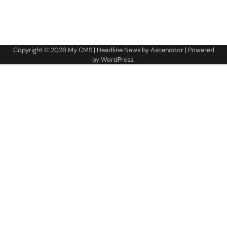
Copyright © 2026
My CMS
| Headline News by
Ascendoor
| Powered
by
WordPress
.