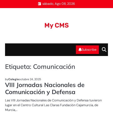
Skip
sábado, Ago 08, 2026
to
content
My CMS
Subscribe
Etiqueta:
Comunicación
UNCATEGORIZED
by
Colegio
octubre 24, 2025
VIII Jornadas Nacionales de
Comunicación y Defensa
Las VIII Jornadas Nacionales de Comunicación y Defensa tuvieron
lugar en el Centro Cultural Las Claras Fundación Cajamurcia, de
Murcia,…