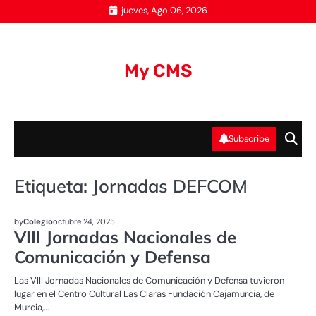
Skip
jueves, Ago 06, 2026
to
content
My CMS
Subscribe
Etiqueta:
Jornadas DEFCOM
UNCATEGORIZED
by
Colegio
octubre 24, 2025
VIII Jornadas Nacionales de
Comunicación y Defensa
Las VIII Jornadas Nacionales de Comunicación y Defensa tuvieron
lugar en el Centro Cultural Las Claras Fundación Cajamurcia, de
Murcia,…