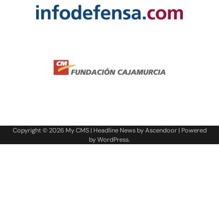
Copyright © 2026
My CMS
| Headline News by
Ascendoor
| Powered
by
WordPress
.