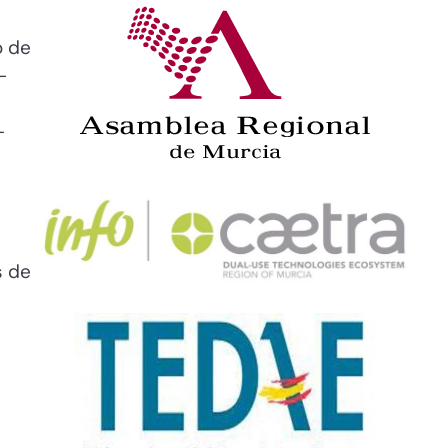
o de
-
-
s de