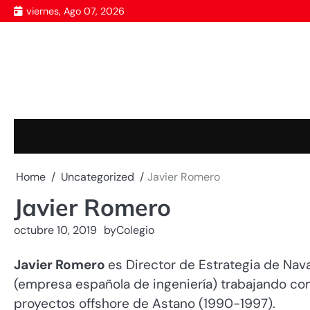
Skip
viernes, Ago 07, 2026
to
content
Home
Uncategorized
Javier Romero
Javier Romero
octubre 10, 2019
by
Colegio
Javier Romero
es Director de Estrategia de Na
(empresa española de ingeniería) trabajando co
proyectos offshore de Astano (1990-1997).